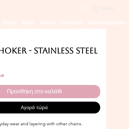
Καλάθι
Shop
Shop
About
Contact
Search Results
oker - Stainless Steel
ιμή
μα
Προσθήκη στο καλάθι
Αγορά τώρα
ryday wear and layering with other chains.