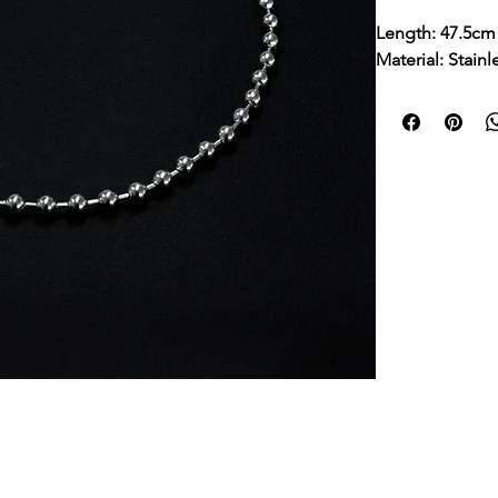
Length: 47.5cm
Material: Stainl