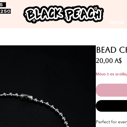
RS
$250
Home
Bead Ch
Τ
20,00 A$
Μόνο 6 σε απόθε
Perfect for eve