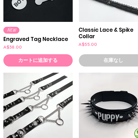
Classic Lace & Spike
クイックビュー
クイックビュー
NEW
Collar
Engraved Tag Necklace
価格
A$55.00
価格
A$38.00
カートに追加する
在庫なし