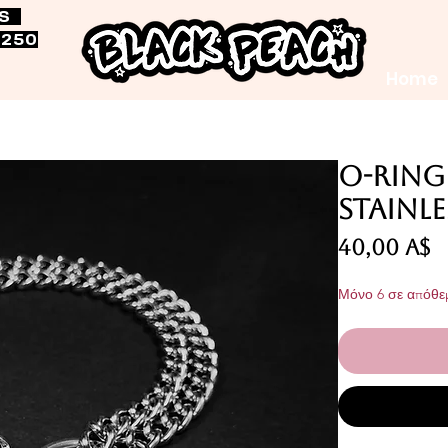
RS
$250
Home
O-Ring 
Stainle
Τ
40,00 A$
Μόνο 6 σε απόθε