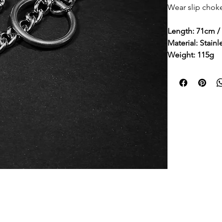
Wear slip choke
Length: 71cm /
Material: Stainl
Weight: 115g