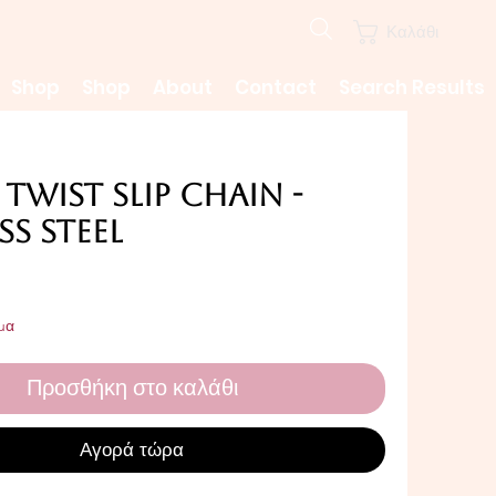
Καλάθι
Shop
Shop
About
Contact
Search Results
Twist Slip Chain -
ss Steel
ιμή
μα
Προσθήκη στο καλάθι
Αγορά τώρα