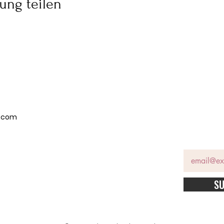
ung teilen
p.com
SU