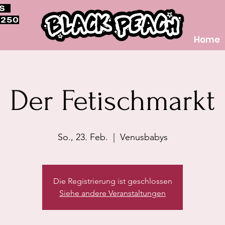
RS
$250
Home
Der Fetischmarkt
So., 23. Feb.
  |  
Venusbabys
Die Registrierung ist geschlossen
Siehe andere Veranstaltungen