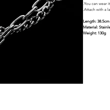
You can wear it
Attach with a la
Length: 38.5cm
Material: Stainl
Weight: 130g