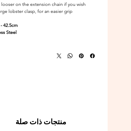
 looser on the extension chain if you wish.
rge lobster clasp, for an easier grip.
 - 42.5cm
ess Steel
منتجات ذات صلة