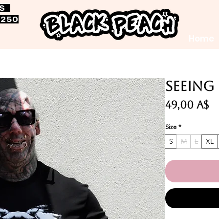
RS
$250
Home
Seeing
Ц
49,00 A$
Size
*
S
M
L
XL