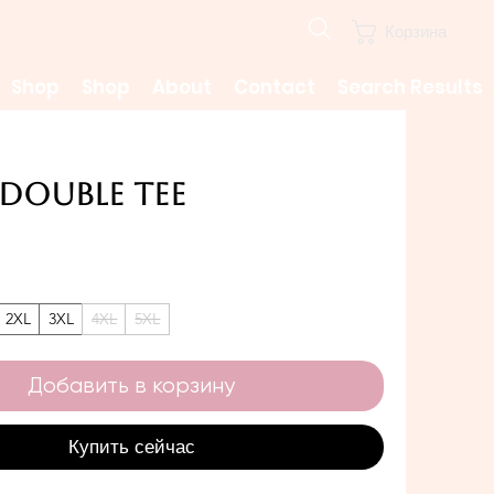
Корзина
Shop
Shop
About
Contact
Search Results
 Double Tee
ена
2XL
3XL
4XL
5XL
Добавить в корзину
Купить сейчас