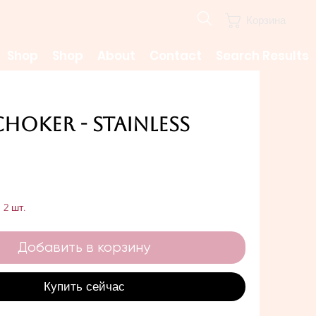
Корзина
Shop
Shop
About
Contact
Search Results
Choker - Stainless
ена
 2 шт.
Добавить в корзину
Купить сейчас