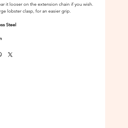
ar it looser on the extension chain if you wish.
rge lobster clasp, for an easier grip.
ess Steel
m