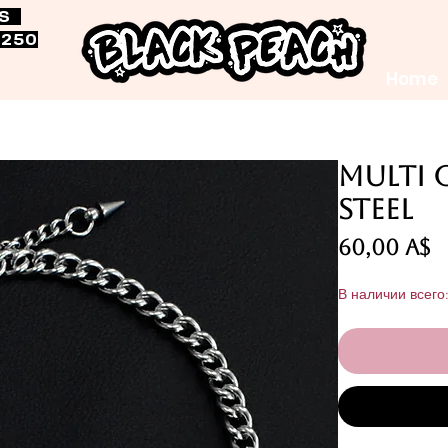
RS
$250
Home
Multi 
Steel
Ц
60,00 A$
В наличии всего: