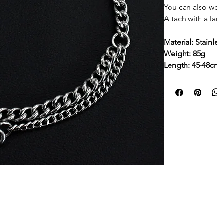
You can also we
Attach with a la
Material: Stainl
Weight: 85g
Length: 45-48c