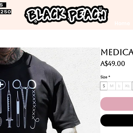
RS
$250
Home
Medica
価
A$49.00
格
Size
*
S
M
L
XL