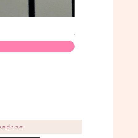
Poison Choker - Stainless Ste
価格
A$145.00