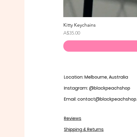
Kitty Keychains
価格
A$35.00
Location: Melbourne, Australia
Instagram: @blackpeachshop
Email: contact@blackpeachsho
Reviews
Shipping & Returns