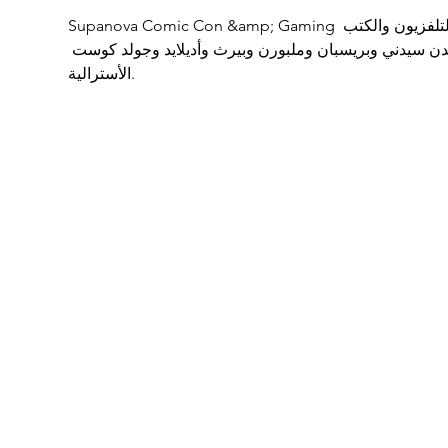
Supanova Comic Con &amp; Gaming هي اتفاقية للمعجبين تركز على الخيال العلمي والأفلام الخيالية والتلفزيون والكتب 
مدن سيدني وبريسبان وملبورن وبيرث وأديلايد وجولد كوست 
الأسترالية.